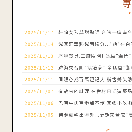
S
2025/11/17
舞輪女孩與甜點師 台法一家南台
20251117│三立新聞台│移民署
2025/11/14
越家莊牽起越南緣分..."她"在台
閃耀新家園】20251114│三立新聞台│移民
2025/11/13
歷經裁員.工廠關閉! 她靠"金門
園】20251113│三立新聞台│移民署
2025/11/12
跨海來台圓"烘焙夢" 童話風"翻
耀新家園】20251112│三立新聞台│移民署
2025/11/11
同理心成百萬經紀人 銷售菁英助同
園】20251111│三立新聞台│移民署
2025/11/07
有故事的料理 在眷村日式建築品嘗
園】20251107｜三立新聞台｜移民署
2025/11/06
巴東牛肉巨港甜不辣 家鄉小吃撫"
家園】20251106｜三立新聞台｜移民署
2025/11/05
偶像劇輸出海外...夢想來台成"
新家園】20251105｜三立新聞台｜移民署