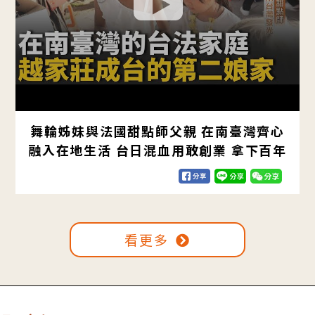
舞輪姊妹與法國甜點師父親 在南臺灣齊心
融入在地生活 台日混血用敢創業 拿下百年
酒廠代理 【#我們一家人｜閃耀新家園】
20251109｜三立新聞台｜移民署
看更多