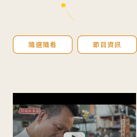
隨選隨看
節目資訊