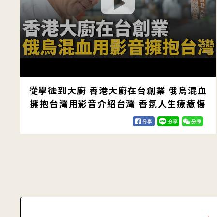
從學徒到大廚 香港大廚在台創業 俄烏混血
擁抱台灣用影音介紹台灣 香氛人生療癒傷
痛 主持推廣搭起台印橋梁【#我們一家人
│閃耀新家園】20251116│三立新聞台
│移民署