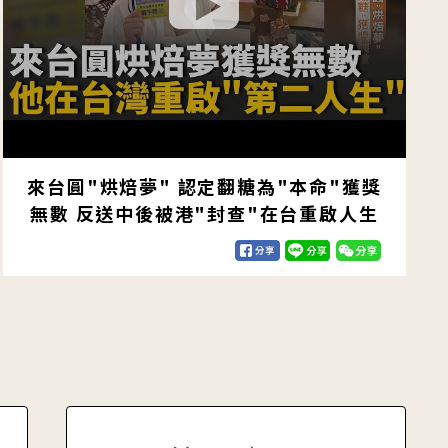
來台圓"烘焙夢" 認定翻糖為"本命"獲獎
無數 反送中後被港"封查"在台重啟人生
11坪空間成為印尼生的第二個家 變身房仲
助同鄉圓買房夢【#我們一家人｜閃耀新家
園】20251102｜三立新聞台｜移民署