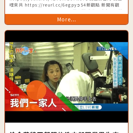
三立新聞台│內政部移民署共同製播
哩來共 https://reurl.cc/6egpy➲54新觀點 新聞有觀
點 https://goo.gl/a6VwuE➲從台灣看世界時事不漏接
https://goo.gl/djuiiU➲台灣亮起
More...