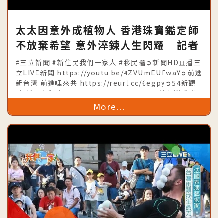
太太因意外成植物人 香港珠寶鑑定師
不放棄希望 意外淬鍊人生閃耀｜記者
吳幸樺 陶沛倫｜【我們一家人】
#三立新聞 #新住民我們一家人 #移民署➲新聞HD直播三
20190812｜三立新聞台｜內政部移
立LIVE新聞 https://youtu.be/4ZVUmEUFwaY➲前進
新台灣 前進哩來共 https://reurl.cc/6egpy➲54新觀
民署共同製播
點 新聞有觀點 https://goo.gl/a6VwuE➲從台灣看世
界時事不漏
More...