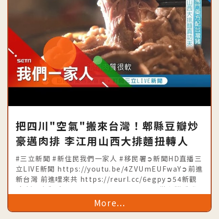
把四川"空氣"搬來台灣！郫縣豆瓣炒
豪邁肉排 李江用山西大排麵扭轉人
生！│記者李漪灝 王偉鑑│【我們一
#三立新聞 #新住民我們一家人 #移民署➲新聞HD直播三
家人】20190811│三立新聞台│內
立LIVE新聞 https://youtu.be/4ZVUmEUFwaY➲前進
新台灣 前進哩來共 https://reurl.cc/6egpy➲54新觀
政部移民署共同製播
點 新聞有觀點 https://goo.gl/a6VwuE➲從台灣看世
界時事不漏
More...