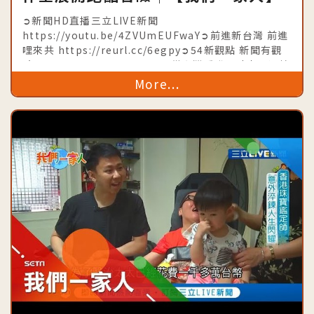
20190813│三立新聞台│內政部移
➲新聞HD直播三立LIVE新聞
民署共同製播
https://youtu.be/4ZVUmEUFwaY➲前進新台灣 前進
哩來共 https://reurl.cc/6egpy➲54新觀點 新聞有觀
點 https://goo.gl/a6VwuE➲從台灣看世界時事不漏接
https://goo.gl/djuiiU➲台灣亮起
More...