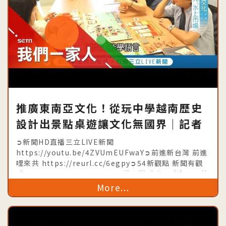
推廣東南亞文化！從玩中學越南歷史
設計出景點桌遊讓文化無國界｜記者
郭玲綪 朱建維｜【我們一家人】
➲新聞HD直播三立LIVE新聞
20190815｜三立新聞台｜內政部移
https://youtu.be/4ZVUmEUFwaY➲前進新台灣 前進
哩來共 https://reurl.cc/6egpy➲54新觀點 新聞有觀
民署共同製播
點 https://goo.gl/a6VwuE➲從台灣看世界時事不漏接
https://goo.gl/djuiiU➲台灣亮起
More...