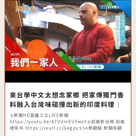
來台學中文太想念家鄉 把家傳獨門香
料融入台灣味碰撞出新的印度料理｜
記者李芷萱 吳文昌｜【我們一家人】
➲新聞HD直播三立LIVE新聞
20190814｜三立新聞台│內政部移
https://youtu.be/4ZVUmEUFwaY➲前進新台灣 前進
哩來共 https://reurl.cc/6egpy➲54新觀點 新聞有觀
民署共同製播
點 https://goo.gl/a6VwuE➲從台灣看世界時事不漏接