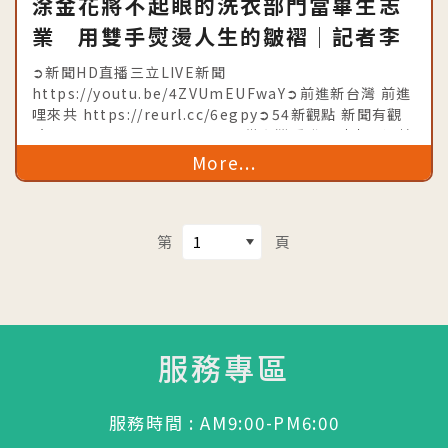
涂金花將不起眼的洗衣部門當畢生志
業 用雙手熨燙人生的皺褶│記者李
漪灝 王偉鑑│【我們一家人】
➲新聞HD直播三立LIVE新聞
20190809│三立新聞台│內政部移
https://youtu.be/4ZVUmEUFwaY➲前進新台灣 前進
哩來共 https://reurl.cc/6egpy➲54新觀點 新聞有觀
民署共同製播
點 https://goo.gl/a6VwuE➲從台灣看世界時事不漏接
https://goo.gl/djuiiU➲台灣亮起
More...
第
頁
服務專區
服務時間 : AM9:00-PM6:00