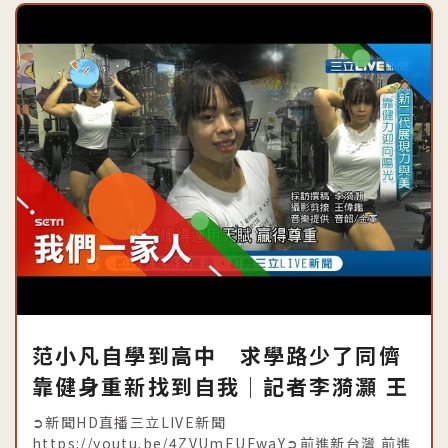
范小凡自學到高中 求學路少了同儕
靠健身重新找到自我│記者李漪灝 王
偉鑑│【我們一家人】20190810│
➲新聞HD直播三立LIVE新聞
https://youtu.be/4ZVUmEUFwaY➲前進新台灣 前進