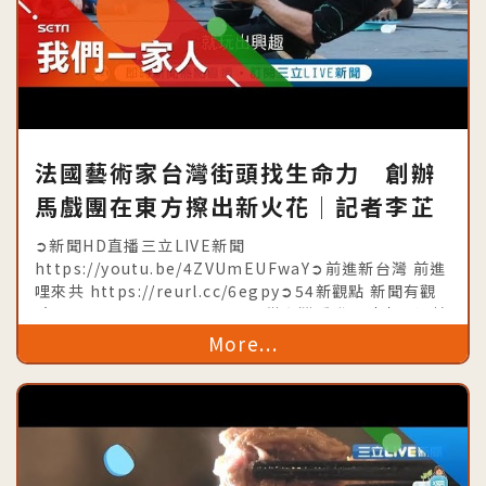
法國藝術家台灣街頭找生命力 創辦
馬戲團在東方擦出新火花│記者李芷
萱 吳文昌│【我們一家人】
➲新聞HD直播三立LIVE新聞
20190811│三立新聞台│內政部移
https://youtu.be/4ZVUmEUFwaY➲前進新台灣 前進
哩來共 https://reurl.cc/6egpy➲54新觀點 新聞有觀
民署共同製播
點 https://goo.gl/a6VwuE➲從台灣看世界時事不漏接
https://goo.gl/djuiiU➲台灣亮起
More...