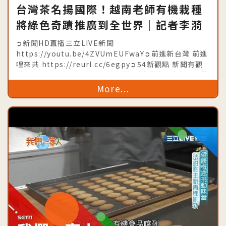
台灣茶名揚國際！越南老師有機栽種
將綠色奇蹟推廣到全世界│記者李漪
灝 王偉鑑│【我們一家人】
➲新聞HD直播三立LIVE新聞
20190817│三立新聞台│內政部移
https://youtu.be/4ZVUmEUFwaY➲前進新台灣 前進
哩來共 https://reurl.cc/6egpy➲54新觀點 新聞有觀
民署共同製播
點 https://goo.gl/a6VwuE➲從台灣看世界時事不漏接
https://goo.gl/djuiiU➲台灣亮起
More...