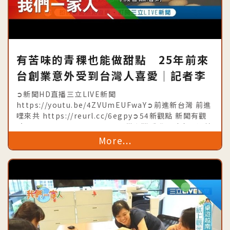
有苦味的青稞也能做甜點 25年前來
台創業意外受到台灣人喜愛│記者李
漪灝 王偉鑑│【我們一家人】
➲新聞HD直播三立LIVE新聞
20190816│三立新聞台│內政部移
https://youtu.be/4ZVUmEUFwaY➲前進新台灣 前進
哩來共 https://reurl.cc/6egpy➲54新觀點 新聞有觀
民署共同製播
點 https://goo.gl/a6VwuE➲從台灣看世界時事不漏接
https://goo.gl/djuiiU➲台灣亮起
More...