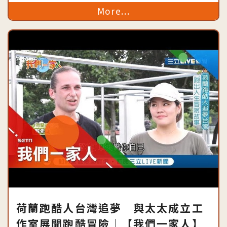
https://goo.gl/djuiiU➲台灣亮起
More...
荷蘭跑酷人台灣追夢 與太太成立工
作室展開跑酷冒險│【我們一家人】